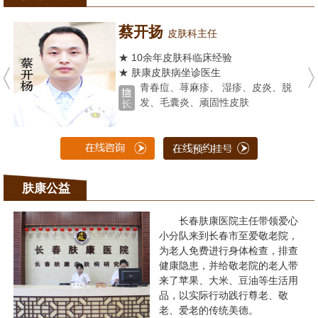
蔡开扬
皮肤科主任
★ 10余年皮肤科临床经验
★ 肤康皮肤病坐诊医生
青春痘、荨麻疹、 湿疹、皮炎、脱
发、毛囊炎、顽固性皮肤
肤康公益
长春肤康医院主任带领爱心
小分队来到长春市至爱敬老院，
为老人免费进行身体检查，排查
健康隐患，并给敬老院的老人带
来了苹果、大米、豆油等生活用
品，以实际行动践行尊老、敬
老、爱老的传统美德。