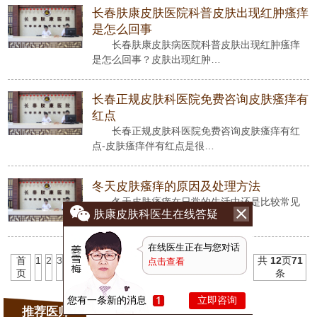
长春肤康皮肤医院科普皮肤出现红肿瘙痒
是怎么回事
长春肤康皮肤病医院科普皮肤出现红肿瘙痒
是怎么回事？皮肤出现红肿…
长春正规皮肤科医院免费咨询皮肤瘙痒有
红点
长春正规皮肤科医院免费咨询皮肤瘙痒有红
点-皮肤瘙痒伴有红点是很…
冬天皮肤瘙痒的原因及处理方法
冬天皮肤瘙痒在日常的生活中还是比较常见
肤康皮肤科医生在线答疑
的，但是对于冬季皮肤瘙痒…
在线医生正在与您对话
首
1
2
3
4
5
6
7
8
9
10
11
下一
末
共
12
页
71
点击查看
页
页
页
条
您有一条新的消息
立即咨询
推荐医师