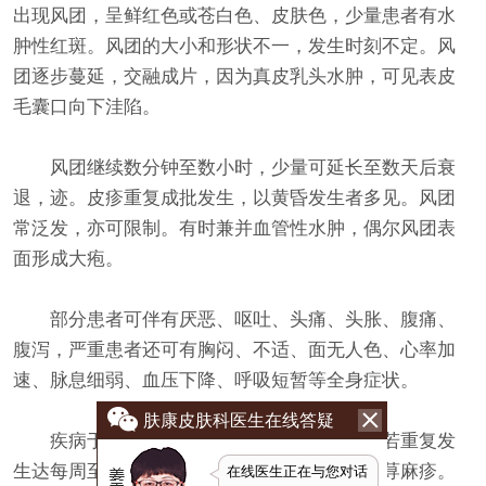
出现风团，呈鲜红色或苍白色、皮肤色，少量患者有水
肿性红斑。风团的大小和形状不一，发生时刻不定。风
团逐步蔓延，交融成片，因为真皮乳头水肿，可见表皮
毛囊口向下洼陷。
风团继续数分钟至数小时，少量可延长至数天后衰
退，迹。皮疹重复成批发生，以黄昏发生者多见。风团
常泛发，亦可限制。有时兼并血管性水肿，偶尔风团表
面形成大疱。
部分患者可伴有厌恶、呕吐、头痛、头胀、腹痛、
腹泻，严重患者还可有胸闷、不适、面无人色、心率加
速、脉息细弱、血压下降、呼吸短暂等全身症状。
肤康皮肤科医生在线答疑
疾病于短期内康复者，称为急性荨麻疹。若重复发
生达每周至少两次并连续６周以上者称为缓慢荨麻疹。
在线医生正在与您对话