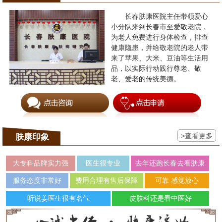
长春肤康医院主任带领爱心
小分队来到长春市至爱敬老院，
为老人免费进行身体检查，排查
健康隐患，并给敬老院的老人带
来了苹果、大米、豆油等生活用
品，以实际行动践行尊老、敬
老、爱老的传统美德。
>查看更多
肤康印象
大专科品牌实力强
医生很专业
去年还跑长春去看肤康
服务态度非常好
费用合理有售后保障
可靠 感觉放心
听说姜医生很有名气
皮肤科还是看中医好