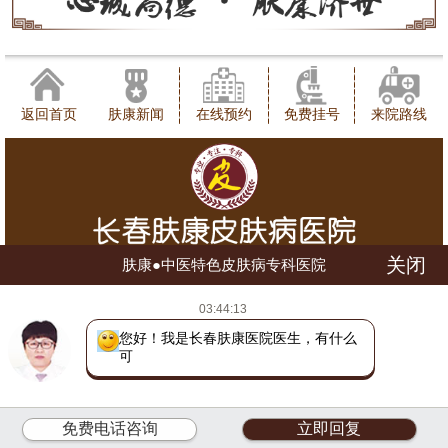
返回首页
肤康新闻
在线预约
免费挂号
来院路线
关闭
肤康●中医特色皮肤病专科医院
健康咨询热线：0431-88598120
03:44:13
地址：长春市朝阳区西安大路1566号
网站地图
吉ICP备16002784号
吉公网安备 22010402000780号
您好！我是长春肤康医院医生，有什么
可以帮
(长朝)(中)医广【2018】第07-17-028号
免费电话咨询
立即回复