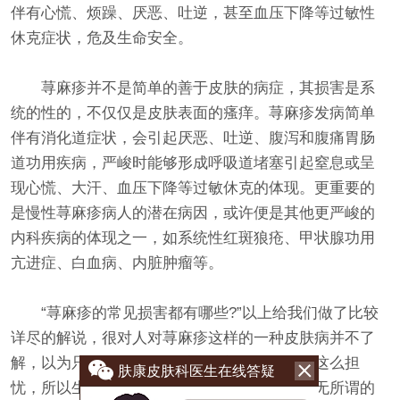
伴有心慌、烦躁、厌恶、吐逆，甚至血压下降等过敏性
休克症状，危及生命安全。
荨麻疹并不是简单的善于皮肤的病症，其损害是系
统的性的，不仅仅是皮肤表面的瘙痒。荨麻疹发病简单
伴有消化道症状，会引起厌恶、吐逆、腹泻和腹痛胃肠
道功用疾病，严峻时能够形成呼吸道堵塞引起窒息或呈
现心慌、大汗、血压下降等过敏休克的体现。更重要的
是慢性荨麻疹病人的潜在病因，或许便是其他更严峻的
内科疾病的体现之一，如系统性红斑狼疮、甲状腺功用
亢进症、白血病、内脏肿瘤等。
“荨麻疹的常见损害都有哪些?”以上给我们做了比较
详尽的解说，很对人对荨麻疹这样的一种皮肤病并不了
解，以为只不过是一种小毛病，并不值得我们这么担
肤康皮肤科医生在线答疑
忧，所以生了荨麻疹后尤其是慢性荨麻疹采纳无所谓的