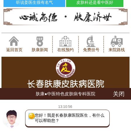
听说姜医生很有名气
皮肤科还是看中医好
返回首页
肤康新闻
在线预约
免费挂号
来院路线
关闭
肤康●中医特色皮肤病专科医院
健康咨询热线：0431-88598120
13:10:56
地址：长春市朝阳区西安大路1566号
网站地图
吉ICP备16002784号
吉公网安备 22010402000780号
您好！我是长春肤康医院医生，有什么
可以帮助您？
(长朝)(中)医广【2018】第07-17-028号