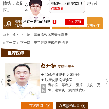
情绪，这是不正确的。呈现荨麻疹应该及时的进行就
在线医生正在与您对话
点击查看
医。
您有一条新的消息
立即咨询
上一篇： 上一篇：
荨麻疹致病因素有哪些
下一篇： 下一篇：
患了荨麻疹该怎样护理
推荐医师
蔡开扬
皮肤科主任
★ 10余年皮肤科临床经验
★ 肤康皮肤病坐诊医生
青春痘、荨麻疹、 湿疹、皮炎、脱
发、毛囊炎、顽固性皮肤