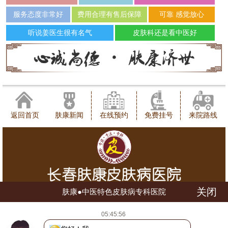
服务态度非常好
费用合理有售后保障
可靠 感觉放心
听说姜医生很有名气
皮肤科还是看中医好
返回首页
肤康新闻
在线预约
免费挂号
来院路线
关闭
肤康●中医特色皮肤病专科医院
健康咨询热线：0431-88598120
05:45:56
地址：长春市朝阳区西安大路1566号
网站地图