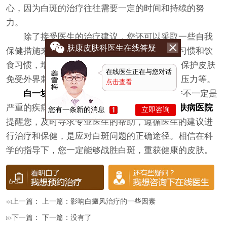
心，因为白斑的治疗往往需要一定的时间和持续的努
力。
除了接受医生的治疗建议，您还可以采取一些自我
肤康皮肤科医生在线答疑
保健措施来辅助治疗。例如，保持良好的生活习惯和饮
食习惯，增强身体免疫力;避免过度暴晒阳光，保护皮肤
在线医生正在与您对话
免受外界刺激;保持积极乐观的心态，减轻精神压力等。
点击查看
白一块一块怎么办
?总之，身上出现白斑并不一定是
严重的疾病，但也不能掉以轻心。
长春肤康皮肤病医院
您有一条新的消息
立即咨询
提醒您，及时寻求专业医生的帮助，遵循医生的建议进
行治疗和保健，是应对白斑问题的正确途径。相信在科
学的指导下，您一定能够战胜白斑，重获健康的皮肤。
上一篇： 上一篇：
影响白癜风治疗的一些因素
下一篇： 下一篇：没有了