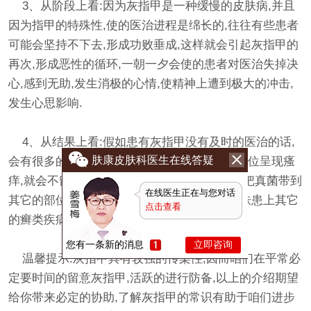
3、从阶段上看:因为灰指甲是一种缓慢的皮肤病,并且
因为指甲的特殊性,使的医治进程是绵长的,往往有些患者
可能会坚持不下去,形成功败垂成,这样就会引起灰指甲的
再次,形成恶性的循环,一朝一夕会使的患者对医治失掉决
心,感到无助,发生消极的心情,使精神上遭到极大的冲击,
发生心思影响.
4、从结果上看:假如患有灰指甲没有及时的医治的话,
肤康皮肤科医生在线答疑
会有很多的真菌存在于手指上,一旦身体其他部位呈现瘙
痒,就会不留意的用手去抓挠,这样的话,可能会把真菌带到
在线医生正在与您对话
其它的部位,的这样就会形成皮肤是损伤,使皮肤患上其它
点击查看
的癣类疾病,带来更多的疾病困扰.
您有一条新的消息
立即咨询
温馨提示:灰指甲具有较强的传染性,因而咱们在平常必
定要时间的留意灰指甲,活跃的进行防备,以上的介绍期望
给你带来必定的协助,了解灰指甲的常识有助于咱们进步