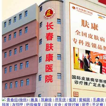
青春痘(痤疮)
|
腋臭
|
荨麻疹
|
寻常疣
|
雀斑
|
黄褐斑
|
毛囊炎
脱发
|
灰指甲
|
疤痕修复
|
湿疹
|
皮炎
|
皮肤过敏
|
斑秃
|
手足癣
|