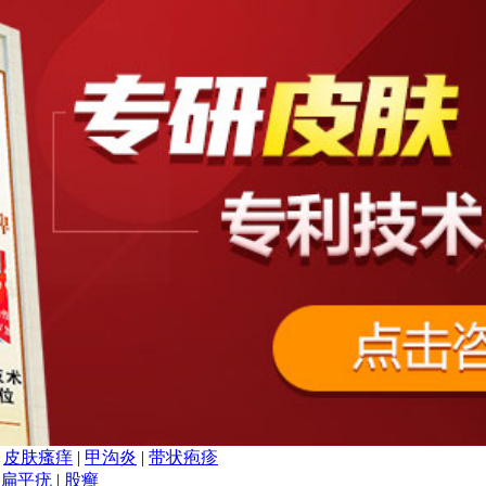
|
皮肤瘙痒
|
甲沟炎
|
带状疱疹
扁平疣
|
股癣