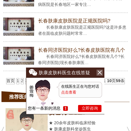
病医院是长春地区一家专注…
长春肤康皮肤医院是正规医院吗?
长春肤康皮肤医院是正规医院吗?这是许多患
者在面临皮肤问题时常常…
长春同济医院好么?长春皮肤医院有几个
长春同济医院好么?长春皮肤医院有几个?长
春同济医院(现长春肤康医…
肤康皮肤科医生在线答疑
首页
1
2
3
4
5
6
7
8
9
10
下一页
末页
共
10
页
59
条
在线医生正在与您对话
点击查看
推荐医师
您有一条新的消息
立即咨询
姜雪梅
主任医师
★ 20余年皮肤科临床经验
★ 肤康皮肤科坐诊医生