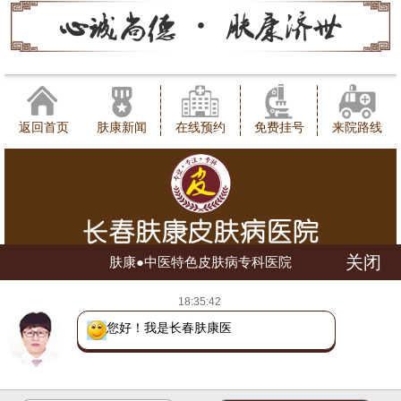
返回首页
肤康新闻
在线预约
免费挂号
来院路线
关闭
肤康●中医特色皮肤病专科医院
健康咨询热线：0431-88598120
18:35:42
地址：长春市朝阳区西安大路1566号
网站地图
吉ICP备16002784号
吉公网安备 22010402000780号
您好！我是长春肤康医院医
(长朝)(中)医广【2018】第07-17-028号