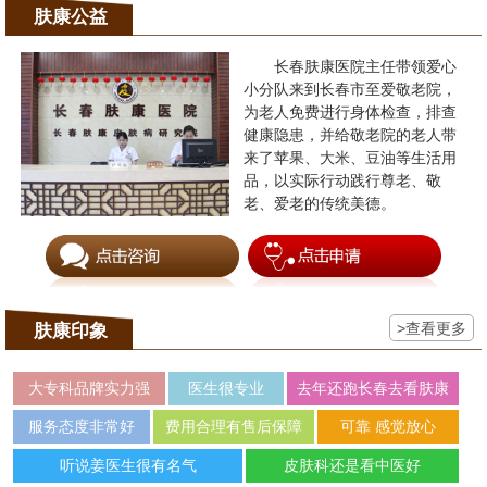
肤康公益
长春肤康医院主任带领爱心
小分队来到长春市至爱敬老院，
为老人免费进行身体检查，排查
健康隐患，并给敬老院的老人带
来了苹果、大米、豆油等生活用
品，以实际行动践行尊老、敬
老、爱老的传统美德。
>查看更多
肤康印象
大专科品牌实力强
医生很专业
去年还跑长春去看肤康
服务态度非常好
费用合理有售后保障
可靠 感觉放心
听说姜医生很有名气
皮肤科还是看中医好