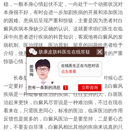
稳，一般本身心情起伏不定，一向处于一个动摇状况对
本身很不好，有时会进一步加剧疾病的开展和添加医治
的困难。患病后呈现严重和惊骇，主要是因为患者对白
癜风疾病本身缺少正确的认识。这就要求咱们医生在临
床中向患者进行疾病的科普知识，客观地将白癜风的发
病机制、医治现状、医治原则、留意的问题给患者给予
肤康皮肤科医生在线答疑
介绍，使患者正确认识和医治白癜风，减少患者的严重
惊骇心情，乐观积极地医治。
在线医生正在与您对话
点击查看
长春肤康皮肤病医院温馨提示：在祛白的时候心态
一定要好，不要听任自己，要安稳心态，要相信白癜风
您有一条新的消息
立即咨询
疾病是一种能够被医治的疾病。往往坚持的人，白斑医
治起来更快，白癜风尽管说是一种难治病，不过在现在
看来在，只需医患同心，标准的医治，临床医治的作用
反馈也是挺多的，白癜风医治一是要坚持，二是要心态
好，不要妄自菲薄，白癜风相比其他的疾病来说真的只