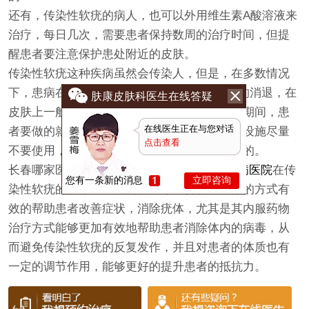
还有，传染性软疣的病人，也可以外用维生素A酸溶液来
治疗，每日几次，需要患者保持数周的治疗时间，但提
醒患者要注意保护患处附近的皮肤。
传染性软疣这种疾病虽然会传染人，但是，在多数情况
下，患病在治疗5到10个月后，疾病就可自行的消退，在
肤康皮肤科医生在线答疑
皮肤上一般也不会留瘢痕，但是，在患病治疗期间，患
在线医生正在与您对话
者要做的就是不能和他人有直接接触，对公共设施尽量
点击查看
不要使用，积极配合医师的临床治疗才是关键的。
长春哪家医院能治传染性软疣?
长春肤康皮肤病医院
在传
您有一条新的消息
立即咨询
染性软疣的治疗上采用药物治疗结合物理治疗的方式有
效的帮助患者改善症状，消除疣体，尤其是其内服药物
治疗方式能够更加有效地帮助患者消除体内的病毒，从
而避免传染性软疣的反复发作，并且对患者的体质也有
一定的调节作用，能够更好的提升患者的抵抗力。