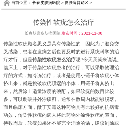
当前位置：
长春皮肤病医院
>
皮肤病答疑区
>
传染性软疣怎么治疗
长春肤康皮肤病医院
发布时间：2021-11-08
传染性软疣顾名思义是具有传染性的，因此为了避免交
叉感染，患者在发病之后也要及时的进行系统科学的治
疗才行，但是
传染性软疣怎么治疗
呢?今天我就来说说。
临床上，对于传染性软疣患者的治疗，可以采取物理治
疗的方式，如冷冻治疗，或者是使用小镊子将软疣小体
挤出来，就是挑破软疣顶端的小体，用镊子将其挤出
来，然后涂上适量浓度的碘酊，如果软疣的数目比较
多，可以刺破并外涂碘酊，通常在数周内就能够脱落。
而且临床方面，酞丁安霜这种药物具有比较好的抗病毒
功效，传染性软疣的病人将此药物外涂性软疣的表面，
待数周后，软疣如果还不能完全消除的话，建议刮除或