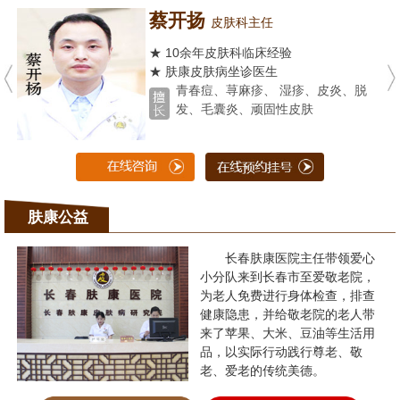
蔡开扬
皮肤科主任
★ 10余年皮肤科临床经验
★ 肤康皮肤病坐诊医生
青春痘、荨麻疹、 湿疹、皮炎、脱
发、毛囊炎、顽固性皮肤
肤康公益
长春肤康医院主任带领爱心
小分队来到长春市至爱敬老院，
为老人免费进行身体检查，排查
健康隐患，并给敬老院的老人带
来了苹果、大米、豆油等生活用
品，以实际行动践行尊老、敬
老、爱老的传统美德。