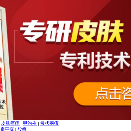
|
皮肤瘙痒
|
甲沟炎
|
带状疱疹
扁平疣
|
股癣