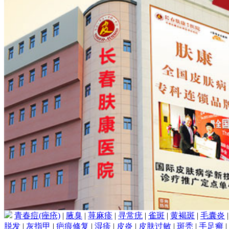
青春痘(痤疮)
|
腋臭
|
荨麻疹
|
寻常疣
|
雀斑
|
黄褐斑
|
毛囊炎
脱发
|
灰指甲
|
疤痕修复
|
湿疹
|
皮炎
|
皮肤过敏
|
斑秃
|
手足癣
|