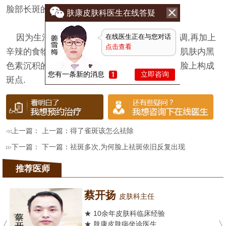
脸部长斑的情况.
肤康皮肤科医生在线答疑
在线医生正在与您对话
因为生活习惯的不规则会导致身体内分泌失调,再加上
点击查看
辛辣的食物以及熬夜等不良生活习惯,都是加重肌肤内黑
色素沉积的重要因素,黑色素在脸部沉积终究在脸上构成
您有一条新的消息
立即咨询
斑点.
上一篇： 上一篇：
得了雀斑该怎么祛除
下一篇： 下一篇：
祛斑多次,为何脸上祛斑依旧反复出现
推荐医师
蔡开扬
皮肤科主任
★ 10余年皮肤科临床经验
★ 肤康皮肤病坐诊医生