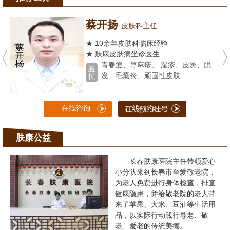
蔡开扬
皮肤科主任
★ 10余年皮肤科临床经验
★ 肤康皮肤病坐诊医生
青春痘、荨麻疹、 湿疹、皮炎、脱
发、毛囊炎、顽固性皮肤
肤康公益
长春肤康医院主任带领爱心
小分队来到长春市至爱敬老院，
为老人免费进行身体检查，排查
健康隐患，并给敬老院的老人带
来了苹果、大米、豆油等生活用
品，以实际行动践行尊老、敬
老、爱老的传统美德。