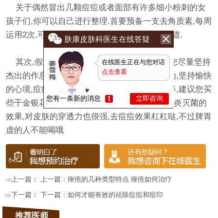
关于偶然冒出几颗痘痘或者面部有许多细小粉刺的女
孩子们,你可以自己进行整理.首要预备一支去角质素,每周
运用2次,可以去死皮,疏通代谢物排除身体的通道.
肤康皮肤科医生在线答疑
其次,假设是内分泌失调导致的长痘痘,建议您尽量坚持
在线医生正在与您对话
点击查看
杰出的作息习惯,晚上十一点之前睡觉,常常运动,坚持愉快
的心境,痘痘逐渐就消失了.可是假设是毛囊炎等,建议您买
您有一条新的消息
立即咨询
些干金银花和栀子花泡水喝,金银花具有解毒消炎灭菌的
效果,对皮肤的穿透力也很强,去痘痘效果杠杠哒,不过脾胃
虚的人不能喝哦
上一篇： 上一篇：
痤疮的几种类型特点 痤疮如何治疗
下一篇： 下一篇：
如何才能有效的祛除痘痘和痘印
推荐医师