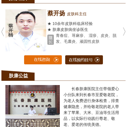
蔡开扬
皮肤科主任
★ 10余年皮肤科临床经验
★ 肤康皮肤病坐诊医生
青春痘、荨麻疹、 湿疹、皮炎、脱
发、毛囊炎、顽固性皮肤
肤康公益
长春肤康医院主任带领爱心
小分队来到长春市至爱敬老院，
为老人免费进行身体检查，排查
健康隐患，并给敬老院的老人带
来了苹果、大米、豆油等生活用
品，以实际行动践行尊老、敬
老、爱老的传统美德。