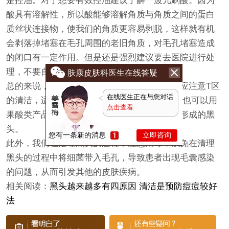
是控油。对于想要有效控油建议了解一波儿刷酸。因为
酸具有溶解性，所以酸能够溶解角质与角质之间的蛋白
质丝状连接物，使我们的角质更容易剥脱，这样就有机
会剥落掉堵塞在毛孔周围的老旧角质，对毛孔堵塞造成
的闭口有一定作用。但是还是强烈建议要去医院进行处
理，不要自行解决哟。
肤康皮肤科医生在线答疑
总的来说，对于脸上有黑头的小伙伴来说平时应注意T区
在线医生正在与您对话
的清洁，适当使用洁面仪等产品，或者洗脸巾;也可以用
点击查看
果酸类产品、果酸面膜等，可以帮助去除已经形成的黑
头。
您有一条新的消息
立即咨询
此外，我们在处理黑头的过程中注意消毒，以免在清理
黑头的过程中将细菌带入毛孔，导致患者出现毛囊感染
的问题，从而引发其他的皮肤疾病。
相关阅读：
黑头越来越多有四原因 清洁是预防痘痘较好
法