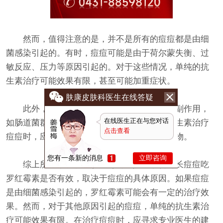
然而，值得注意的是，并不是所有的痘痘都是由细
菌感染引起的。有时，痘痘可能是由于荷尔蒙失衡、过
敏反应、压力等原因引起的。对于这些情况，单纯的抗
生素治疗可能效果有限，甚至可能加重症状。
肤康皮肤科医生在线答疑
此外，长期使用抗生素也可能会带来一些副作用，
在线医生正在与您对话
如肠道菌群失调、耐药性等。因此，在使用抗生素治疗
点击查看
痘痘时，应遵循医生的建议，避免自行滥用药物。
您有一条新的消息
立即咨询
综上所述，
长春皮肤病专科医院
表示胸前长痘痘吃
罗红霉素是否有效，取决于痘痘的具体原因。如果痘痘
是由细菌感染引起的，罗红霉素可能会有一定的治疗效
果。然而，对于其他原因引起的痘痘，单纯的抗生素治
疗可能效果有限。在治疗痘痘时，应寻求专业医生的建