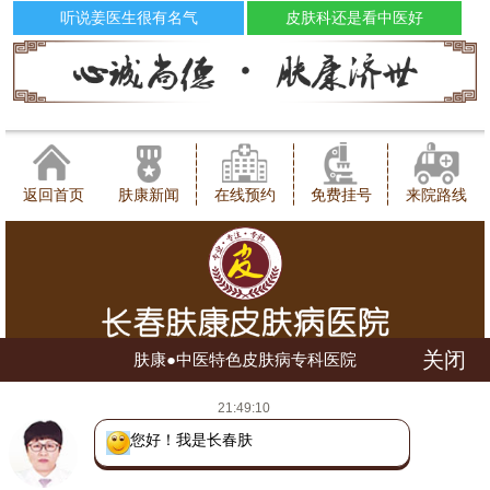
听说姜医生很有名气
皮肤科还是看中医好
返回首页
肤康新闻
在线预约
免费挂号
来院路线
关闭
肤康●中医特色皮肤病专科医院
健康咨询热线：0431-88598120
21:49:10
地址：长春市朝阳区西安大路1566号
网站地图
吉ICP备16002784号
吉公网安备 22010402000780号
您好！我是长春肤康医院
(长朝)(中)医广【2018】第07-17-028号