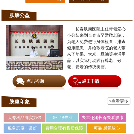
肤康公益
长春肤康医院主任带领爱心
小分队来到长春市至爱敬老院，
为老人免费进行身体检查，排查
健康隐患，并给敬老院的老人带
来了苹果、大米、豆油等生活用
品，以实际行动践行尊老、敬
老、爱老的传统美德。
>查看更多
肤康印象
大专科品牌实力强
医生很专业
去年还跑长春去看肤康
服务态度非常好
费用合理有售后保障
可靠 感觉放心