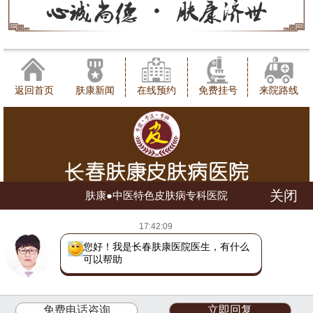
返回首页
肤康新闻
在线预约
免费挂号
来院路线
关闭
肤康●中医特色皮肤病专科医院
健康咨询热线：0431-88598120
17:42:09
地址：长春市朝阳区西安大路1566号
网站地图
吉ICP备16002784号
吉公网安备 22010402000780号
您好！我是长春肤康医院医生，有什么
可以帮助您？
(长朝)(中)医广【2018】第07-17-028号
免费电话咨询
立即回复