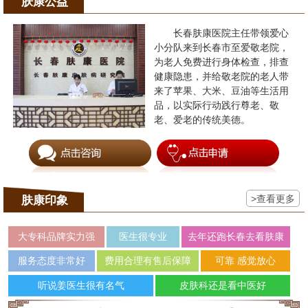
肤康公益
长春肤康医院主任带领爱心
小分队来到长春市至爱敬老院，
为老人免费进行身体检查，排查
健康隐患，并给敬老院的老人带
来了苹果、大米、豆油等生活用
品，以实际行动践行尊老、敬
老、爱老的传统美德。
>查看更多
肤康印象
大专科品牌实力强
医生很专业
去年还跑长春去看肤康
服务态度非常好
费用合理有售后保障
可靠 感觉放心
听说姜医生很有名气
皮肤科还是看中医好