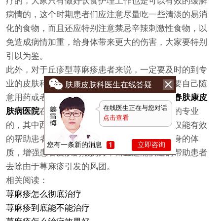
疗的，大家只有做好饮食护理工作也是可以有效的缓解
病情的，这个时期患者们应注意尽量吃一些清淡的易消
化的食物，而且还应特别注意禁忌辛辣刺激性食物，以
免造成病情加重，给身体带来更大的伤害，大家要特别
引以为鉴。
此外，对于丘疹型荨麻疹患者来说，一定要及时的到专
业的皮肤科医院进行系统科学的治疗，千万不要自己随
肤康皮肤科医生在线答疑
意用药或者是直接不理会荨麻疹这种疾病。
长春肤康皮
在线医生正在与您对话
肤病医院
在治疗丘疹型荨麻疹的问题上是非常的专业
点击查看
的，其中西医结合治疗丘疹型荨麻疹的方式不仅能有效
的帮助患者进行科学合理的治疗，调节患者自身的体
您有一条新的消息
立即咨询
质，增强患者皮肤的抵抗力，而且还能快速的帮助患者
去除由于荨麻疹引发的风团。
相关阅读：
荨麻疹怎么彻底治疗
荨麻疹到底能不能治疗