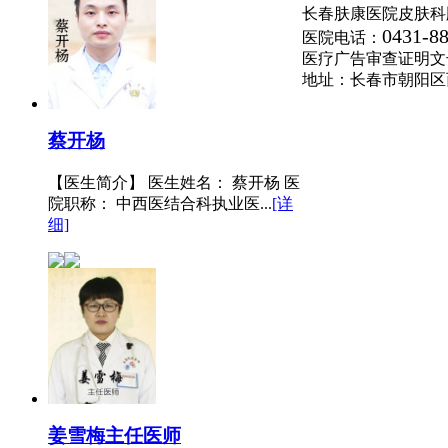
长春肤康医院皮肤科
0431-8
医院电话：
医疗广告审查证明文号:(长
地址：长春市朝阳区
蔡开杨
【医生简介】 医生姓名： 蔡开杨 医
院职称： 中西医结合科执业医...
[详
细]
姜雪梅
主任医师