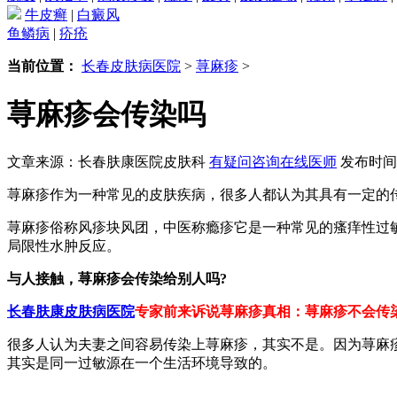
牛皮癣
|
白癜风
鱼鳞病
|
疥疮
当前位置：
长春皮肤病医院
>
荨麻疹
>
荨麻疹会传染吗
文章来源：长春肤康医院皮肤科
有疑问咨询在线医师
发布时间：2
荨麻疹作为一种常见的皮肤疾病，很多人都认为其具有一定的
荨麻疹俗称风疹块风团，中医称瘾疹它是一种常见的瘙痒性过
局限性水肿反应。
与人接触，荨麻疹会传染给别人吗?
长春肤康皮肤病医院
专家前来诉说荨麻疹真相：荨麻疹不会传
很多人认为夫妻之间容易传染上荨麻疹，其实不是。因为荨麻
其实是同一过敏源在一个生活环境导致的。