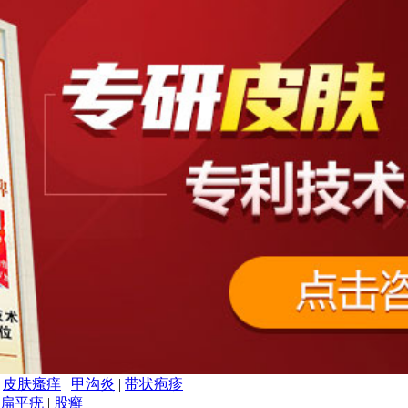
|
皮肤瘙痒
|
甲沟炎
|
带状疱疹
扁平疣
|
股癣