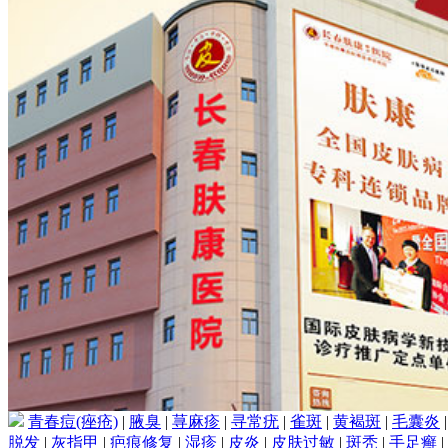
青春痘(痤疮)
|
腋臭
|
荨麻疹
|
寻常疣
|
雀斑
|
黄褐斑
|
毛囊炎
脱发
|
灰指甲
|
疤痕修复
|
湿疹
|
皮炎
|
皮肤过敏
|
斑秃
|
手足癣
|