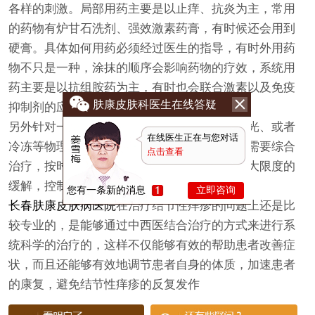
各样的刺激。局部用药主要是以止痒、抗炎为主，常用
的药物有炉甘石洗剂、强效激素药膏，有时候还会用到
硬膏。具体如何用药必须经过医生的指导，有时外用药
物不只是一种，涂抹的顺序会影响药物的疗效，系统用
药主要是以抗组胺药为主，有时也会联合激素以及免疫
肤康皮肤科医生在线答疑
抑制剂的应用。
另外针对一些病情非常顽固的，还可以选择激光、或者
在线医生正在与您对话
冷冻等物理治疗。总而言之结节性痒疹的治疗需要综合
点击查看
治疗，按时遵医嘱用药以及护肤，才能达到最大限度的
缓解，控制住病情。
您有一条新的消息
立即咨询
长春肤康皮肤病医院
在治疗结节性痒疹的问题上还是比
较专业的，是能够通过中西医结合治疗的方式来进行系
统科学的治疗的，这样不仅能够有效的帮助患者改善症
状，而且还能够有效地调节患者自身的体质，加速患者
的康复，避免结节性痒疹的反复发作