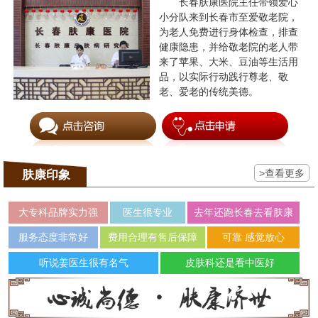
长春肤康医院主任带领爱心
小分队来到长春市至爱敬老院，
为老人免费进行身体检查，排查
健康隐患，并给敬老院的老人带
来了苹果、大米、豆油等生活用
品，以实际行动践行尊老、敬
老、爱老的传统美德。
>查看更多
肤康印象
大专科品牌实力强
医生很专业
去年还跑长春去看肤康
服务态度非常好
费用合理有售后保障
可靠 感觉放心
听说姜医生很有名气
皮肤科还是看中医好