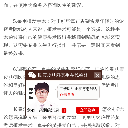
而，在使用之前务必咨询医生的建议。
5.采用植发手术：对于那些真正希望恢复年轻时的浓
密发际线的人来说，植发手术可能是一个选择。这种手
术通过将自己的健康头发取出并移植到稀疏的区域来实
现。这需要专业医生进行操作，并需要一定时间来看到
最终效果。
6.调整心态：重要的是要调整好心态，记住长春肤康
肤康皮肤科医生在线答疑
皮肤病医院的价值不仅仅取决于外貌。自信、积极的思
维和良好的个人形象能够使长春肤康皮肤病医院散发出
在线医生正在与您对话
迷人的魅力，而不仅仅是头发。
点击查看
长春治脱发比较好的医院:发际线后移光头怎么办?无
您有一条新的消息
立即咨询
论您选择剃光头、采用合适的发型、使用药物治疗还是
考虑植发手术，重要的是接受自己，并拥抱新形象。对