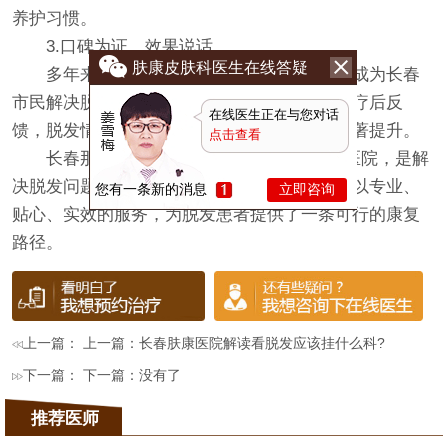
养护习惯。
3.口碑为证，效果说话
肤康皮肤科医生在线答疑
多年来，该院凭借专业实力与良好口碑，成为长春
市民解决脱发问题的信赖之选。许多患者在治疗后反
在线医生正在与您对话
馈，脱发情况得到明显改善，头皮健康状态显著提升。
点击查看
长春那里看掉头发好点?选择一家合适的医院，是解
决脱发问题的关键。
长春肤康皮肤病专科医院
以专业、
您有一条新的消息
立即咨询
贴心、实效的服务，为脱发患者提供了一条可行的康复
路径。
上一篇： 上一篇：
长春肤康医院解读看脱发应该挂什么科?
下一篇： 下一篇：没有了
推荐医师