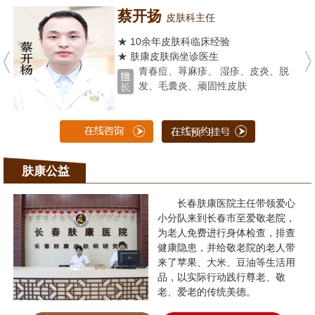
蔡开扬
皮肤科主任
★ 10余年皮肤科临床经验
★ 肤康皮肤病坐诊医生
青春痘、荨麻疹、 湿疹、皮炎、脱
发、毛囊炎、顽固性皮肤
肤康公益
长春肤康医院主任带领爱心
小分队来到长春市至爱敬老院，
为老人免费进行身体检查，排查
健康隐患，并给敬老院的老人带
来了苹果、大米、豆油等生活用
品，以实际行动践行尊老、敬
老、爱老的传统美德。