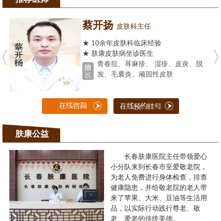
蔡开扬
皮肤科主任
★ 10余年皮肤科临床经验
★ 肤康皮肤病坐诊医生
青春痘、荨麻疹、 湿疹、皮炎、脱
发、毛囊炎、顽固性皮肤
肤康公益
长春肤康医院主任带领爱心
小分队来到长春市至爱敬老院，
为老人免费进行身体检查，排查
健康隐患，并给敬老院的老人带
来了苹果、大米、豆油等生活用
品，以实际行动践行尊老、敬
老、爱老的传统美德。