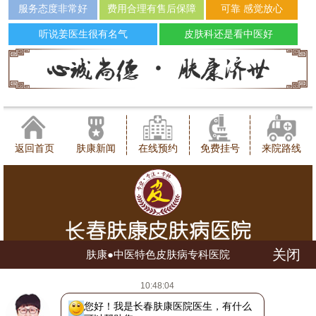
服务态度非常好
费用合理有售后保障
可靠 感觉放心
听说姜医生很有名气
皮肤科还是看中医好
返回首页
肤康新闻
在线预约
免费挂号
来院路线
关闭
肤康●中医特色皮肤病专科医院
健康咨询热线：0431-88598120
10:48:04
地址：长春市朝阳区西安大路1566号
网站地图
吉ICP备16002784号
吉公网安备 22010402000780号
您好！我是长春肤康医院医生，有什么