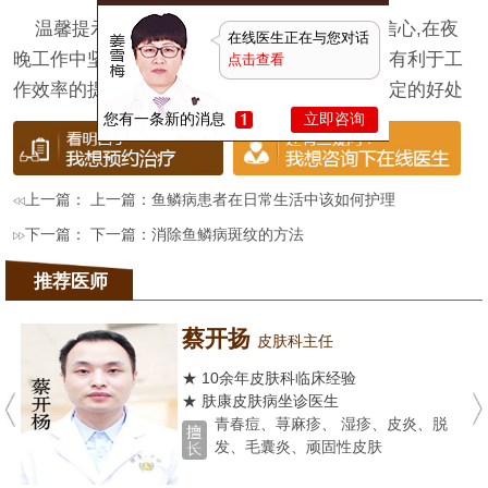
温馨提示:常熬夜者切忌担忧和恐惧,应建立信心,在夜
在线医生正在与您对话
晚工作中坚持愉快的心情和昂扬的情绪,这样既有利于工
点击查看
作效率的提高,关于鱼鳞病患者的身体也会有必定的好处
您有一条新的消息
立即咨询
上一篇： 上一篇：
鱼鳞病患者在日常生活中该如何护理
下一篇： 下一篇：
消除鱼鳞病斑纹的方法
推荐医师
蔡开扬
皮肤科主任
★ 10余年皮肤科临床经验
★ 肤康皮肤病坐诊医生
青春痘、荨麻疹、 湿疹、皮炎、脱
发、毛囊炎、顽固性皮肤