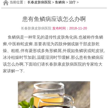
当前位置：
长春皮肤病医院
>
鱼鳞病
>
治疗
>
患有鱼鳞病应该怎么办啊
长春肤康皮肤病医院
发布时间：2018-11-20
鱼鳞病是一种常见的遗传性皮肤角化病,也被称作鱼鳞
癣,中医称蛇皮癣.首要表现为四肢伸侧或躯干部皮肤乾
燥、粗糙,伴有菱形或多角形鳞屑,外观如鱼鳞状或蛇皮状,
冰冷枯燥时节加剧,温暖湿润时节缓解.那么患有鱼鳞病应
该怎么办啊,下面咱们请长春肤康皮肤病医院的专家给大
家讲解一下.