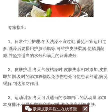
专家指出:
1、日常生活护理:冬天洗澡不宜过勤,番笕不宜运用过
多,洗澡后要搽用护肤油脂等,可维护皮肤柔润,使鳞屑削
减,并坚持适当的水分和满足的营养成分.
2、皮肤护理:冬天气候枯燥时,皮肤失水相对添加,皮损
即加剧.及时的添加衣物以免冻伤患处可使患者舒适,病况
缓解,到达预防作用.
3、运动训练:冬天可以适当的添加自己的活动量,添加
本身排汗.但是应留意穿着保暖,避免风寒刺激皮肤.
肤康皮肤科医生在线答疑