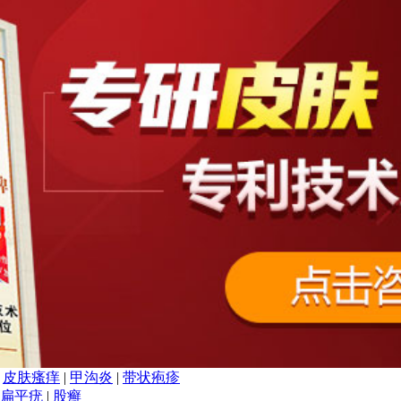
|
皮肤瘙痒
|
甲沟炎
|
带状疱疹
扁平疣
|
股癣