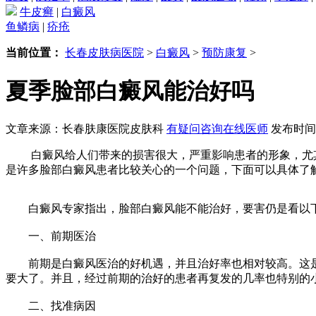
牛皮癣
|
白癜风
鱼鳞病
|
疥疮
当前位置：
长春皮肤病医院
>
白癜风
>
预防康复
>
夏季脸部白癜风能治好吗
文章来源：长春肤康医院皮肤科
有疑问咨询在线医师
发布时间：2
白癜风给人们带来的损害很大，严重影响患者的形象，尤其
是许多脸部白癜风患者比较关心的一个问题，下面可以具体了
白癜风专家指出，脸部白癜风能不能治好，要害仍是看以
一、前期医治
前期是白癜风医治的好机遇，并且治好率也相对较高。这是
要大了。并且，经过前期的治好的患者再复发的几率也特别的
二、找准病因