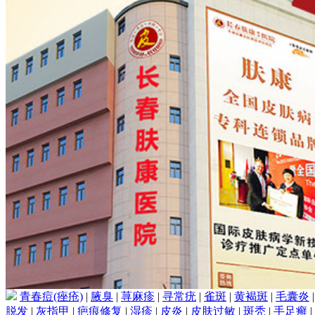
青春痘(痤疮)
|
腋臭
|
荨麻疹
|
寻常疣
|
雀斑
|
黄褐斑
|
毛囊炎
脱发
|
灰指甲
|
疤痕修复
|
湿疹
|
皮炎
|
皮肤过敏
|
斑秃
|
手足癣
|