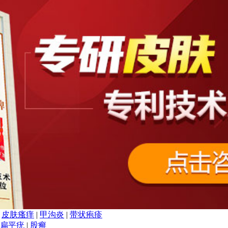
|
皮肤瘙痒
|
甲沟炎
|
带状疱疹
扁平疣
|
股癣