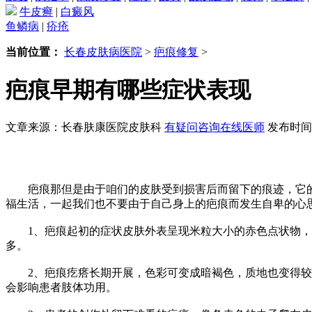
牛皮癣
|
白癜风
鱼鳞病
|
疥疮
当前位置：
长春皮肤病医院
>
疤痕修复
>
疤痕早期有哪些症状表现
文章来源：长春肤康医院皮肤科
有疑问咨询在线医师
发布时间：2
疤痕那但是由于咱们的皮肤受到损害后而留下的痕迹，它的
福生活，一起我们也不要由于自己身上的疤痕而发生自卑的心
1、疤痕起初的症状皮肤外表呈现米粒大小的赤色点状物，
多。
2、疤痕疙瘩长期开展，色彩可变成暗褐色，质地也变得较硬
会影响患者肢体功用。