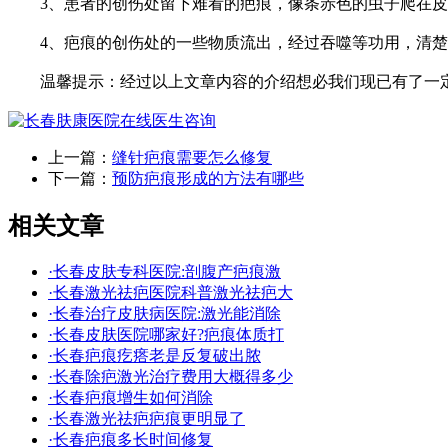
3、患者的创伤处留下难看的疤痕，像条赤色的虫子爬在皮
4、疤痕的创伤处的一些物质流出，经过吞噬等功用，清楚
温馨提示：经过以上文章内容的介绍想必我们现已有了一定
上一篇：
缝针疤痕需要怎么修复
下一篇：
预防疤痕形成的方法有哪些
相关文章
·长春皮肤专科医院:剖腹产疤痕激
·长春激光祛疤医院科普激光祛疤大
·长春治疗皮肤病医院:激光能消除
·长春皮肤医院哪家好?疤痕体质打
·长春疤痕疙瘩老是反复破出脓
·长春除疤激光治疗费用大概得多少
·长春疤痕增生如何消除
·长春激光祛疤疤痕更明显了
·长春疤痕多长时间修复