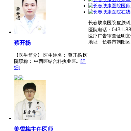
长春肤康医院皮肤科
0431-8
医院电话：
医疗广告审查证明文号:(长
地址：长春市朝阳区
蔡开杨
【医生简介】 医生姓名： 蔡开杨 医
院职称： 中西医结合科执业医...
[详
细]
姜雪梅
主任医师