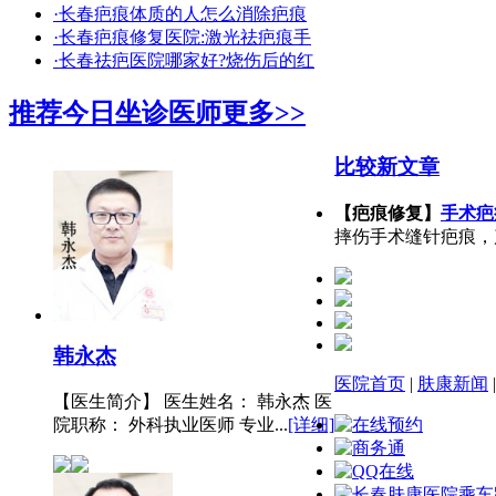
·长春疤痕体质的人怎么消除疤痕
·长春疤痕修复医院:激光祛疤痕手
·长春祛疤医院哪家好?烧伤后的红
推荐今日坐诊医师
更多>>
比较新文章
【疤痕修复】
手术疤
摔伤手术缝针疤痕，
韩永杰
医院首页
|
肤康新闻
【医生简介】 医生姓名： 韩永杰 医
院职称： 外科执业医师 专业...
[详细]