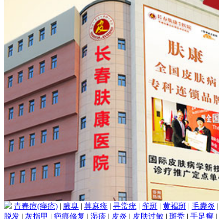
青春痘(痤疮)
|
腋臭
|
荨麻疹
|
寻常疣
|
雀斑
|
黄褐斑
|
毛囊炎
脱发
|
灰指甲
|
疤痕修复
|
湿疹
|
皮炎
|
皮肤过敏
|
斑秃
|
手足癣
|