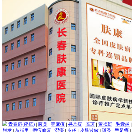
青春痘(痤疮)
|
腋臭
|
荨麻疹
|
寻常疣
|
雀斑
|
黄褐斑
|
毛囊炎
脱发
|
灰指甲
|
疤痕修复
|
湿疹
|
皮炎
|
皮肤过敏
|
斑秃
|
手足癣
|