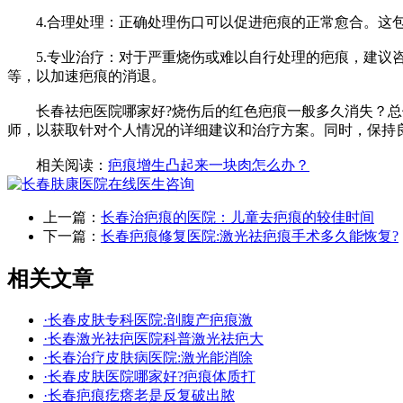
4.合理处理：正确处理伤口可以促进疤痕的正常愈合。这包
5.专业治疗：对于严重烧伤或难以自行处理的疤痕，建议咨
等，以加速疤痕的消退。
长春祛疤医院哪家好?烧伤后的红色疤痕一般多久消失？总体
师，以获取针对个人情况的详细建议和治疗方案。同时，保持
相关阅读：
疤痕增生凸起来一块肉怎么办？
上一篇：
长春治疤痕的医院：儿童去疤痕的较佳时间
下一篇：
长春疤痕修复医院:激光祛疤痕手术多久能恢复?
相关文章
·长春皮肤专科医院:剖腹产疤痕激
·长春激光祛疤医院科普激光祛疤大
·长春治疗皮肤病医院:激光能消除
·长春皮肤医院哪家好?疤痕体质打
·长春疤痕疙瘩老是反复破出脓