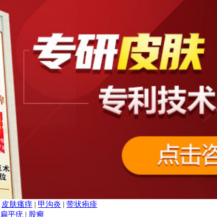
|
皮肤瘙痒
|
甲沟炎
|
带状疱疹
扁平疣
|
股癣