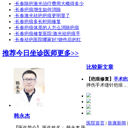
·长春除疤激光治疗费用大概得多少
·长春疤痕增生如何消除
·长春激光祛疤疤痕更明显了
·长春疤痕多长时间修复
·长春疤痕体质的人怎么消除疤痕
·长春疤痕修复医院:激光祛疤痕手
·长春祛疤医院哪家好?烧伤后的红
推荐今日坐诊医师
更多>>
比较新文章
【疤痕修复】
手术疤
摔伤手术缝针疤痕，
韩永杰
医院首页
|
肤康新闻
【医生简介】 医生姓名： 韩永杰 医