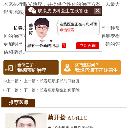
术来执行激光治疗，并提供个性化的治疗方案，以最大
肤康皮肤科医生在线答疑
程度地减少副作用和不良反应。
在线医生正在与您对话
长春皮肤病专科医院
表示，虽然激光祛疤是一种常
点击查看
见的治疗方法，但结果因个体差异而异。如果疤痕变得
更加明显，请及时与专业医生取得联系，获取正确的评
您有一条新的消息
立即咨询
估和指导。
上一篇： 上一篇：
长春疤痕多长时间修复
下一篇： 下一篇：
长春疤痕增生如何消除
推荐医师
蔡开扬
皮肤科主任
★ 10余年皮肤科临床经验