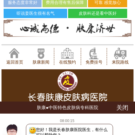
服务态度非常好
费用合理有售后保障
可靠 感觉放心
听说姜医生很有名气
皮肤科还是看中医好
返回首页
肤康新闻
在线预约
免费挂号
来院路线
关闭
肤康●中医特色皮肤病专科医院
健康咨询热线：0431-88598120
08:00:15
地址：长春市朝阳区西安大路1566号
网站地图
吉ICP备16002784号
吉公网安备 22010402000780号
您