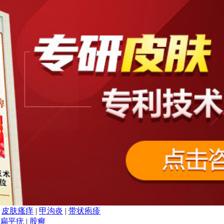
|
皮肤瘙痒
|
甲沟炎
|
带状疱疹
扁平疣
|
股癣