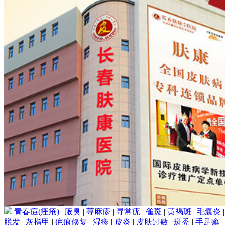
青春痘(痤疮)
|
腋臭
|
荨麻疹
|
寻常疣
|
雀斑
|
黄褐斑
|
毛囊炎
脱发
|
灰指甲
|
疤痕修复
|
湿疹
|
皮炎
|
皮肤过敏
|
斑秃
|
手足癣
|