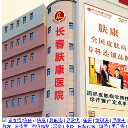
青春痘(痤疮)
|
腋臭
|
荨麻疹
|
寻常疣
|
雀斑
|
黄褐斑
|
毛囊炎
脱发
|
灰指甲
|
疤痕修复
|
湿疹
|
皮炎
|
皮肤过敏
|
斑秃
|
手足癣
|