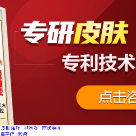
|
皮肤瘙痒
|
甲沟炎
|
带状疱疹
扁平疣
|
股癣