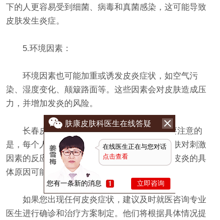
下的人更容易受到细菌、病毒和真菌感染，这可能导致
皮肤发生炎症。
5.环境因素：
环境因素也可能加重或诱发皮炎症状，如空气污
染、湿度变化、颠簸路面等。这些因素会对皮肤造成压
力，并增加发炎的风险。
肤康皮肤科医生在线答疑
长春皮肤科问诊：皮炎是怎么引起的?需要注意的
是，每个人的体质和环境差异都有可能影响皮肤对刺激
在线医生正在与您对话
点击查看
因素的反应，因此对于不同的个体来说，引起皮炎的具
体原因可能各异。
您有一条新的消息
立即咨询
如果您出现任何皮炎症状，建议及时就医咨询专业
医生进行确诊和治疗方案制定。他们将根据具体情况提