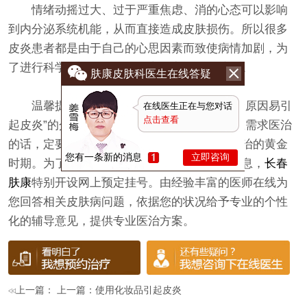
情绪动摇过大、过于严重焦虑、消的心态可以影响
到内分泌系统机能，从而直接造成皮肤损伤。所以很多
皮炎患者都是由于自己的心思因素而致使病情加剧，为
了进行科学的医治也需求从心思方面加强护理。
肤康皮肤科医生在线答疑
温馨提示：以上是
长春肤康
的医师对“三个原因易引
在线医生正在与您对话
点击查看
起皮炎”的介绍，信任会给您带来帮助。如果您需求医治
的话，定要正规的医院进行医治，不要错失医治的黄金
您有一条新的消息
立即咨询
时期。为了方便人们更好的了解更多的相关信息，
长春
肤康
特别开设网上预定挂号。由经验丰富的医师在线为
您回答相关皮肤病问题，依据您的状况给予专业的个性
化的辅导意见，提供专业医治方案。
上一篇： 上一篇：
使用化妆品引起皮炎