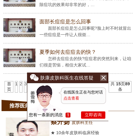
除痘坑的效果却非常的好，…
面部长痘痘是怎么回事
面部长痘痘是怎么回事呢?脸上时不时就冒出
一些痘痘是一件让人很烦…
夏季如何去痘痘去的快？
怎样去痘痘去的快?痘痘君的突然到来，让咱
们很是苦恼，相信大家试…
肤康皮肤科医生在线答疑
首
1
2
3
4
5
6
7
8
9
10
11
下一
末
共
15
页
89
页
页
页
条
在线医生正在与您对话
点击查看
推荐医师
您有一条新的消息
立即咨询
蔡开扬
皮肤科主任
★ 10余年皮肤科临床经验