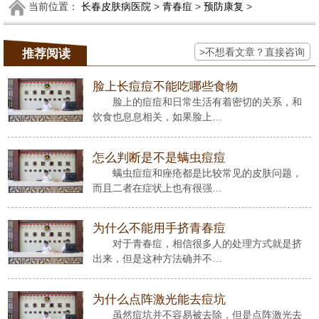
当前位置：
长春皮肤病医院
>
青春痘
>
预防康复
>
>不想看文章？直接咨询
推荐阅读
脸上长痘痘不能吃哪些食物
脸上的痘痘和日常生活有着密切的关系，和
饮食也息息相关，如果脸上…
怎么判断是不是螨虫痘痘
螨虫痘痘和痤疮都是比较常见的皮肤问题，
而且二者在症状上也有很强…
为什么不能用手挤青春痘
对于青春痘，相信很多人的处理方式就是挤
出来，但是这种方法确并不…
为什么点阵激光能去痘坑
虽然痘坑并不容易被去除，但是点阵激光去