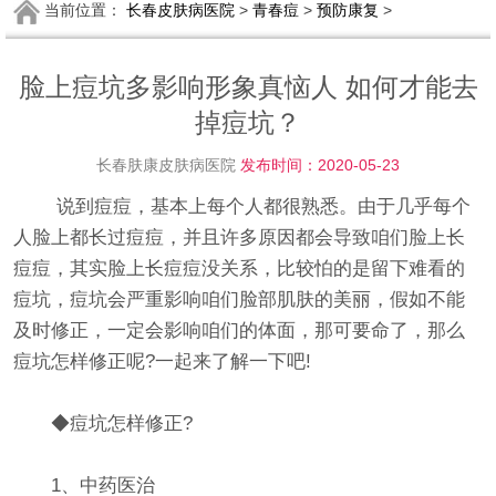
当前位置：
长春皮肤病医院
>
青春痘
>
预防康复
>
脸上痘坑多影响形象真恼人 如何才能去
掉痘坑？
长春肤康皮肤病医院
发布时间：2020-05-23
说到痘痘，基本上每个人都很熟悉。由于几乎每个
人脸上都长过痘痘，并且许多原因都会导致咱们脸上长
痘痘，其实脸上长痘痘没关系，比较怕的是留下难看的
痘坑，痘坑会严重影响咱们脸部肌肤的美丽，假如不能
及时修正，一定会影响咱们的体面，那可要命了，那么
痘坑怎样修正呢?一起来了解一下吧!
◆痘坑怎样修正?
1、中药医治