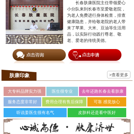
长春肤康医院主任带领爱心
小分队来到长春市至爱敬老院，
为老人免费进行身体检查，排查
健康隐患，并给敬老院的老人带
来了苹果、大米、豆油等生活用
品，以实际行动践行尊老、敬
老、爱老的传统美德。
>查看更多
肤康印象
大专科品牌实力强
医生很专业
去年还跑长春去看肤康
服务态度非常好
费用合理有售后保障
可靠 感觉放心
听说姜医生很有名气
皮肤科还是看中医好