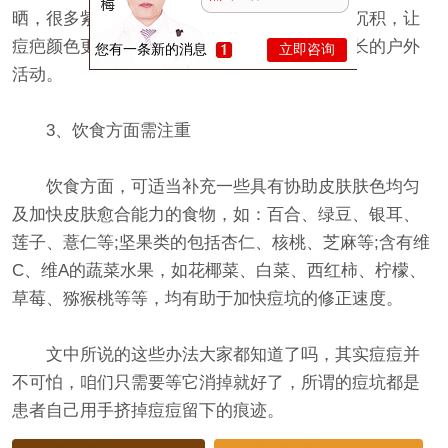
晒，很多紫外线的曝晒或许加剧你皮肤的色素沉积，让
痘疤颜色更深、留得更久，故不宜进行时间过长的户外
您有一条新的消息
立即咨询
活动。
3、饮食方面需注重
饮食方面，可适当补充一些具有协助皮肤肤色均匀
及加快皮肤愈合能力的食物，如：百合、绿豆、银耳、
莲子、薏仁等;坚果类的包括杏仁、核桃、芝麻等;含有维
C、维A的蔬菜水果，如花椰菜、白菜、西红柿、柠檬、
草莓、猕猴桃等等，均有助于加快痘坑的修正速度。
文中所说的这些办法大家都知道了吗，其实痘痘并
不可怕，咱们只需要等它消掉就好了，所谓的痘坑都是
患者自己用手挤掉痘痘留下的痕迹。