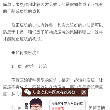
简单，虽然作用比较久才见效，但是假如养成了习气有
助于削减痘坑的成长!
修正痘坑的办法有许多，其实比较好的办法是可以
防患于未然，咱们应了解构成痘坑的原因有哪些，这样
才能防止痘坑的构成。
◆如何去痘坑?
1、痘与痘坑一起治
不管医治哪种类型的痘坑，都需一起治好痘痘，让
痘痘不再成长，不然这边在治痘坑，那边又不断长新痘
肤康皮肤科医生在线答疑
痘，从而或许再生新的痘坑，则永远没有作用。
在线医生正在与您对话
2、留意防晒很重要要有用消除痘坑首要需要留意防
点击查看