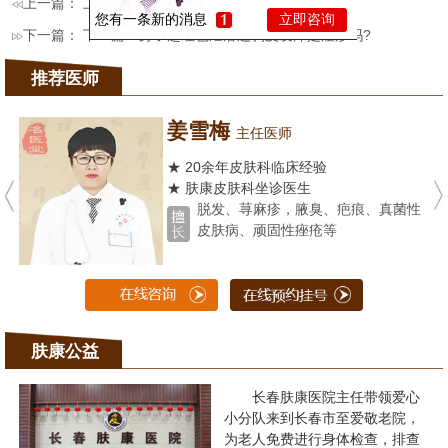
上一篇： 上一篇：
怎么在较好时间发现和诊断湿疹哪
您有一条新的消息
立即咨询
下一篇： 下一篇：
身子起红色疙瘩还剥皮发痒是湿疹吗?
推荐医师
姜雪梅
主任医师
★ 20余年皮肤科临床经验
★ 肤康皮肤科坐诊医生
脱发、荨麻疹，腋臭、疤痕、真菌性
皮肤病、顽固性痤疮等
肤康公益
长春肤康医院主任带领爱心
小分队来到长春市至爱敬老院，
为老人免费进行身体检查，排查