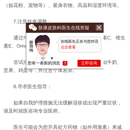
（如花粉、宠物等）、紧身衣物、高温和湿度环境等。
7.注意饮食调整：
肤康皮肤科医生在线答疑
通过均衡饮食摄入足够的营养，包括维生素C、维生
在线医生正在与您对话
素E、Omega-3脂肪酸等，帮助增强免疫力。
点击查看
尝试排除一些可能引起湿疹加重的食物，如牛奶、
您有一条新的消息
立即咨询
坚果、鸡蛋等，并注意个体差异。
8.寻求医生指导：
如果自我护理措施无法缓解湿疹或出现严重症状，
请及时就医咨询专业医师。
医生可能会为您开具处方药物（如外用激素）来减