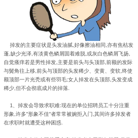
掉发的主要症状是头发油腻,好像擦油相同,亦有焦枯发
蓬,缺少光泽,有淡黄色鳞屑固着难脱,或灰白色鳞屑飞扬,
自觉瘙痒若是男性掉发,主要是前头与头顶部,前额的发际
与鬓角往上移,前头与顶部的头发稀少、变黄、变软,终使
额顶部一片光秃或有些羽毛;女人掉发在头顶部,头发变成
稀少,但不会彻底成片的掉落.
1、掉发会导致求职难:现在的单位招聘员工十分注重
形象,许多"形象不佳"者常常被婉拒入门,其间许多掉发者
在求职时就遭受这种困惑.