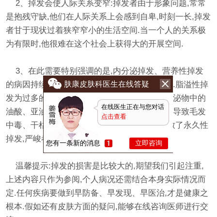
2、掉发会使人际关系变窄:掉发者由于形象问题,常常
是抱残守缺,他们在人际关系上会感到自卑,时刻一长,掉发
者甘于现状过着狭窄窄小的生活空间.当一个人的关系极
为有限时,他很难在这个社会上获得大的开展空间.
3、在此需要特别强调的是,内分泌掉发、营养性掉发
肤康皮肤科医生在线答疑
的病因持续恶化,将导致更为严峻的脂溢性掉发.脂溢性掉
发为过多的皮脂分泌物堆积在毛囊周围,皮脂分泌物中的
在线医生正在与您对话
油酸、亚油酸等过量对毛囊产生毒性效果,从而导致毛发
点击查看
中毒、干枯、掉落.脂溢性掉发使毛囊受损,导致了永久性
掉发,严峻者乃至寸发不生.
您有一条新的消息
立即咨询
温馨提示:掉发的损害是比较大的,期望我们引起注重,
上述内容只作为参阅,个人病况还需结合本身实际情况而
定.任何疾病要做到早防备、早发现、早医治,才是健康之
根本.假如还有皮肤方面的疑问,能够在线咨询医师进行交