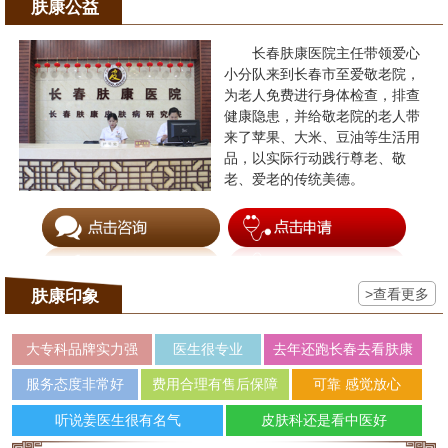
肤康公益
长春肤康医院主任带领爱心
小分队来到长春市至爱敬老院，
为老人免费进行身体检查，排查
健康隐患，并给敬老院的老人带
来了苹果、大米、豆油等生活用
品，以实际行动践行尊老、敬
老、爱老的传统美德。
>查看更多
肤康印象
大专科品牌实力强
医生很专业
去年还跑长春去看肤康
服务态度非常好
费用合理有售后保障
可靠 感觉放心
听说姜医生很有名气
皮肤科还是看中医好