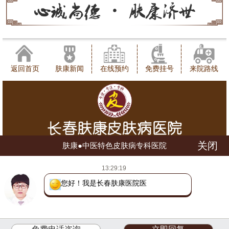
返回首页
肤康新闻
在线预约
免费挂号
来院路线
关闭
肤康●中医特色皮肤病专科医院
健康咨询热线：0431-88598120
13:29:19
地址：长春市朝阳区西安大路1566号
网站地图
吉ICP备16002784号
吉公网安备 22010402000780号
您好！我是长春肤康医院医生，
(长朝)(中)医广【2018】第07-17-028号