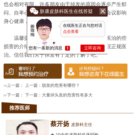
也会相对有限。许多朋友由于掉发的原因会逐步产生郁
肤康皮肤科医生在线答疑
闷、自卑心里，不愿与人接触，长期的自结束会议影响
身心健康，建议我们重视掉发这种疾病。
在线医生正在与您对话
点击查看
温馨提示：以上便是医师关于掉发不及时医治的些
损害的介绍，如果有发现掉发者定要及时去医院正规医
您有一条新的消息
立即咨询
治。信任我们关于掉发有了定的了解了吧。
上一篇： 上一篇：
脱发的危害有哪些？
下一篇： 下一篇：
大量掉头发的危害性有多大
推荐医师
蔡开扬
皮肤科主任
★ 10余年皮肤科临床经验