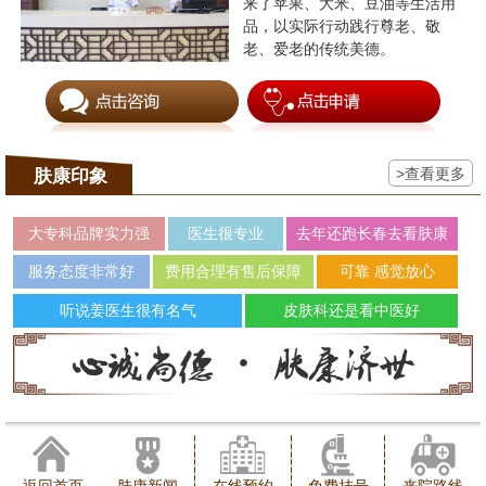
来了苹果、大米、豆油等生活用
品，以实际行动践行尊老、敬
老、爱老的传统美德。
>查看更多
肤康印象
大专科品牌实力强
医生很专业
去年还跑长春去看肤康
服务态度非常好
费用合理有售后保障
可靠 感觉放心
听说姜医生很有名气
皮肤科还是看中医好
返回首页
肤康新闻
在线预约
免费挂号
来院路线