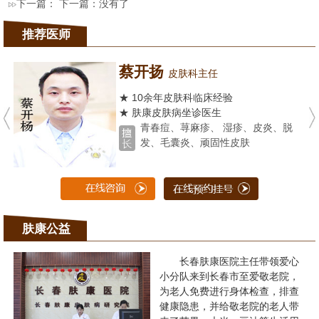
下一篇： 下一篇：没有了
推荐医师
蔡开扬
皮肤科主任
★ 10余年皮肤科临床经验
★ 肤康皮肤病坐诊医生
青春痘、荨麻疹、 湿疹、皮炎、脱
发、毛囊炎、顽固性皮肤
肤康公益
长春肤康医院主任带领爱心
小分队来到长春市至爱敬老院，
为老人免费进行身体检查，排查
健康隐患，并给敬老院的老人带