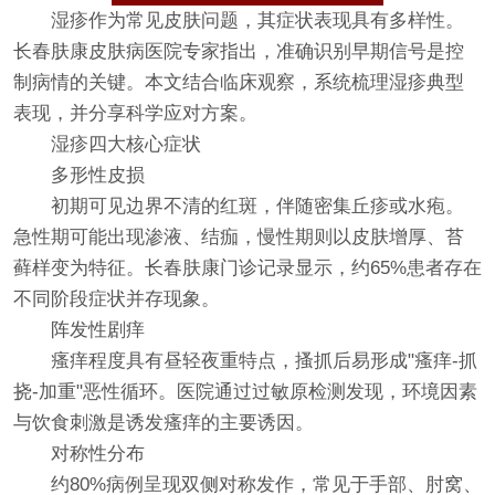
湿疹作为常见皮肤问题，其症状表现具有多样性。
长春肤康皮肤病医院专家指出，准确识别早期信号是控
制病情的关键。本文结合临床观察，系统梳理湿疹典型
表现，并分享科学应对方案。
湿疹四大核心症状
多形性皮损
初期可见边界不清的红斑，伴随密集丘疹或水疱。
急性期可能出现渗液、结痂，慢性期则以皮肤增厚、苔
藓样变为特征。长春肤康门诊记录显示，约65%患者存在
不同阶段症状并存现象。
阵发性剧痒
瘙痒程度具有昼轻夜重特点，搔抓后易形成"瘙痒-抓
挠-加重"恶性循环。医院通过过敏原检测发现，环境因素
与饮食刺激是诱发瘙痒的主要诱因。
对称性分布
约80%病例呈现双侧对称发作，常见于手部、肘窝、