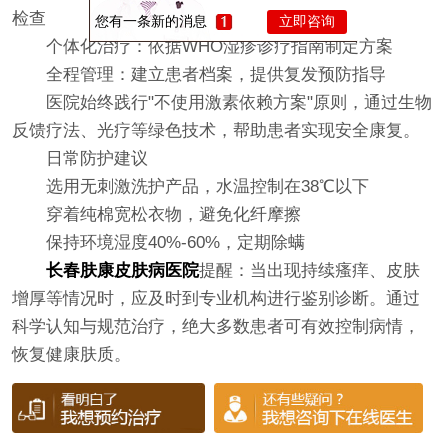
检查
您有一条新的消息
立即咨询
个体化治疗：依据WHO湿疹诊疗指南制定方案
全程管理：建立患者档案，提供复发预防指导
医院始终践行"不使用激素依赖方案"原则，通过生物
反馈疗法、光疗等绿色技术，帮助患者实现安全康复。
日常防护建议
选用无刺激洗护产品，水温控制在38℃以下
穿着纯棉宽松衣物，避免化纤摩擦
保持环境湿度40%-60%，定期除螨
长春肤康皮肤病医院
提醒：当出现持续瘙痒、皮肤
增厚等情况时，应及时到专业机构进行鉴别诊断。通过
科学认知与规范治疗，绝大多数患者可有效控制病情，
恢复健康肤质。