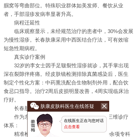
腘窝等弯曲部位。特殊职业群体如美发师、餐饮从业
者，手部湿疹发病率显著升高。
病程迁延性
临床观察显示，未经规范治疗的患者中，30%会发展
为慢性湿疹。长春肤康采用中西医结合疗法，可有效缩
短急性期病程。
真实诊疗案例
32岁的李女士因手足皲裂性湿疹就诊，其手掌出现
深在裂隙伴疼痛。经皮肤镜检测排除真菌感染后，医生
制定个性化方案：中药熏洗配合生物制剂外用，配合饮
食忌口指导。治疗2周后皮损明显改善，4周实现临床治
疗好。
肤康皮肤科医生在线答疑
长春肤康诊疗特色
作为东北地区皮肤病专科标杆，医院构建三维诊疗
在线医生正在与您对话
体系：
点击查看
精准检测：开展过敏原筛查、皮肤CT等20余项专科