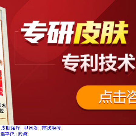
|
皮肤瘙痒
|
甲沟炎
|
带状疱疹
扁平疣
|
股癣