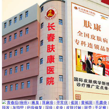
青春痘(痤疮)
|
腋臭
|
荨麻疹
|
寻常疣
|
雀斑
|
黄褐斑
|
毛囊炎
脱发
|
灰指甲
|
疤痕修复
|
湿疹
|
皮炎
|
皮肤过敏
|
斑秃
|
手足癣
|